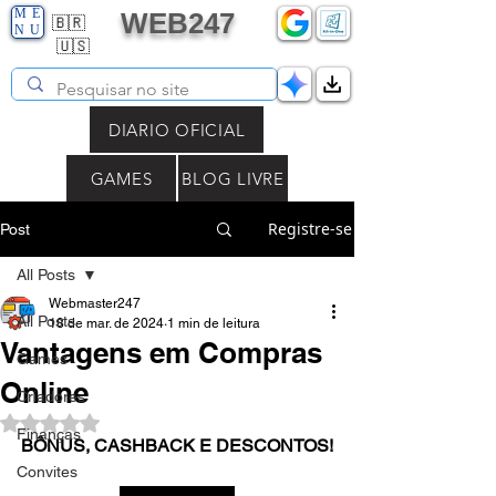
ME
WEB247
🇧🇷
NU
🇺🇸
DIARIO OFICIAL
GAMES
BLOG LIVRE
Registre-se
Post
All Posts
Webmaster247
All Posts
18 de mar. de 2024
1 min de leitura
Vantagens em Compras
Games
Online
Criadores
Avaliado com NaN de 5 estrelas.
Finanças
BÔNUS, CASHBACK E DESCONTOS!
Convites