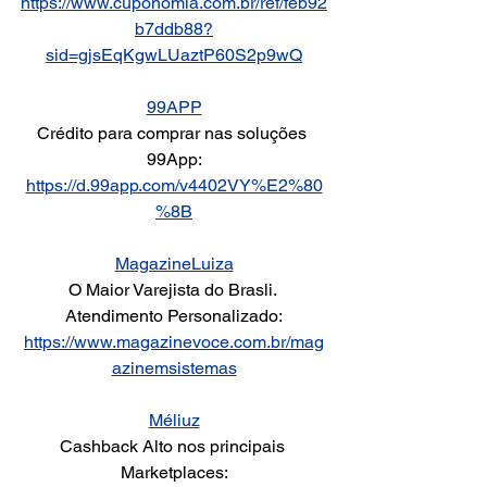
https://www.cuponomia.com.br/ref/feb92
b7ddb88?
sid=gjsEqKgwLUaztP60S2p9wQ
99APP
Crédito para comprar nas soluções 
99App:
https://d.99app.com/v4402VY%E2%80
%8B
MagazineLuiza
O Maior Varejista do Brasli. 
Atendimento Personalizado:
https://www.magazinevoce.com.br/mag
azinemsistemas
Méliuz
Cashback Alto nos principais 
Marketplaces: