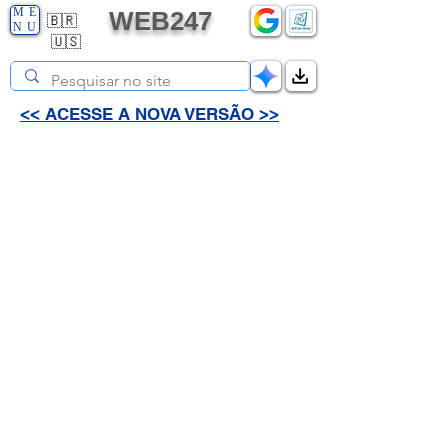
ME
WEB247
🇧🇷
NU
🇺🇸
<< ACESSE A NOVA VERSÃO >>