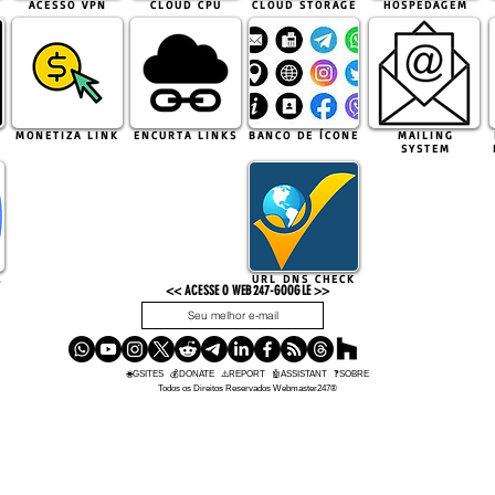
ACESSO VPN
CLOUD CPU
CLOUD STORAGE
HOSPEDAGEM
MONETIZA LINK
ENCURTA LINKS
BANCO DE ÍCONE
MAILING
SYSTEM
URL DNS CHECK
L
<< ACESSE O WEB247-GOOGLE >>
OK
🌐GSITES
💰
DONATE
⚠️REPORT
🤖ASSISTANT
❓SOBRE
Todos os Direitos Reservados Webmaster247®️