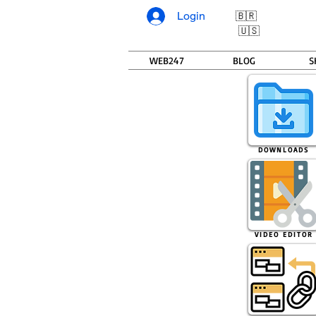
Login
🇧🇷
🇺🇸
WEB247
BLOG
S
DOWNLOADS
VIDEO EDITOR