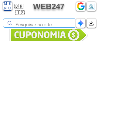
ME
WEB247
🇧🇷
NU
🇺🇸