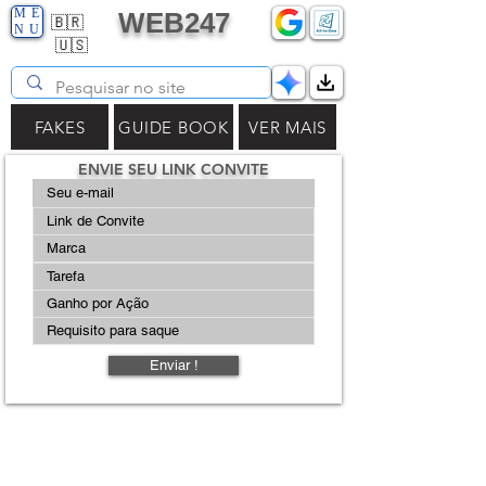
ME
WEB247
🇧🇷
NU
🇺🇸
FAKES
GUIDE BOOK
VER MAIS
ENVIE SEU LINK CONVITE
Enviar !