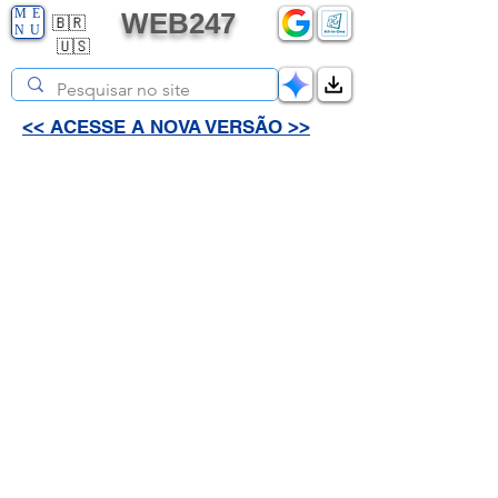
ME
WEB247
🇧🇷
NU
🇺🇸
<< ACESSE A NOVA VERSÃO >>