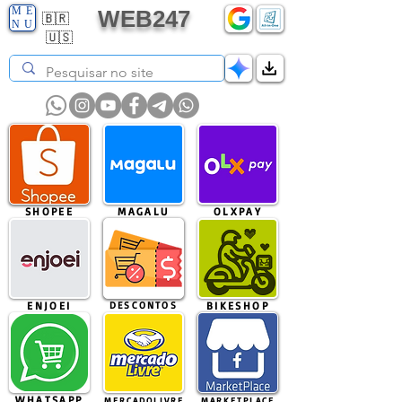
ME
WEB247
🇧🇷
NU
🇺🇸
SHOPEE
MAGALU
OLXPAY
ENJOEI
DESCONTOS
BIKESHOP
WHATSAPP
MERCADOLIVRE
MARKETPLACE