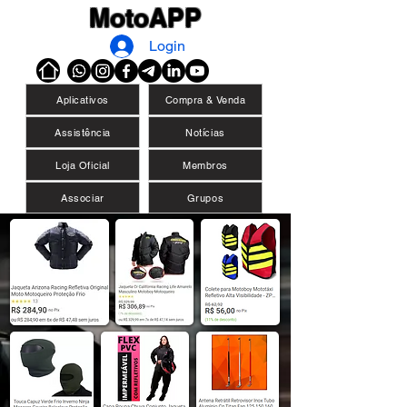
MotoAPP
Login
Aplicativos
Compra & Venda
Assistência
Notícias
Loja Oficial
Membros
Associar
Grupos