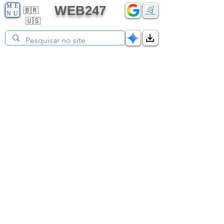
ME
WEB247
🇧🇷
NU
🇺🇸