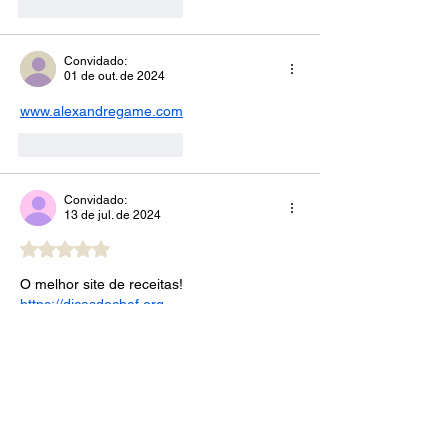
Curtir
Responder
Convidado:
01 de out. de 2024
www.alexandregame.com
Curtir
Responder
Convidado:
13 de jul. de 2024
Avaliado com 5 de 5 estrelas.
O melhor site de receitas!
https://dicasdochef.org
Curtir
Responder
Convidado:
15 de mai. de 2024
https://wiggle.com.br