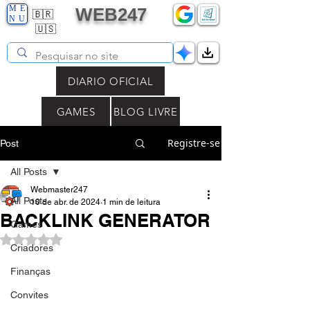
ME
WEB247
🇧🇷
NU
🇺🇸
DIARIO OFICIAL
GAMES
BLOG LIVRE
Registre-se
Post
All Posts
Webmaster247
All Posts
10 de abr. de 2024
1 min de leitura
BACKLINK GENERATOR
Games
Avaliado com NaN de 5 estrelas.
Criadores
Finanças
Convites