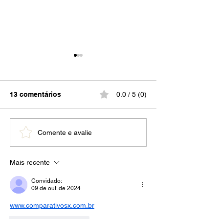
13 comentários
0.0 / 5 (0)
Criptoativos: Principais
TUDO para Con
Comente e avalie
Soluções
com Internet
Mais recente
Convidado:
09 de out. de 2024
www.comparativosx.com.br