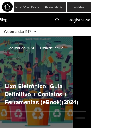
DIARIO OFICIAL
BLOG LIVRE
GAMES
Registre-se
Blog
Webmaster247
All Posts
28 de mar. de 2024
1 min de leitura
Games
Criadores
Finanças
Convites
Parceiros
Lixo Eletrônico: Guia
Shop
Definitivo + Contatos +
Webmaster247
Ferramentas (eBook)(2024)