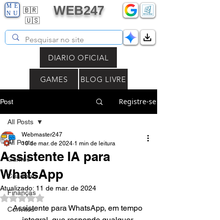
ME
WEB247
🇧🇷
NU
🇺🇸
DIARIO OFICIAL
GAMES
BLOG LIVRE
Registre-se
Post
All Posts
Webmaster247
All Posts
10 de mar. de 2024
1 min de leitura
Assistente IA para
Games
WhatsApp
Criadores
Atualizado:
11 de mar. de 2024
Finanças
Avaliado com NaN de 5 estrelas.
Assistente para WhatsApp, em tempo 
Convites
integral, que responde qualquer 