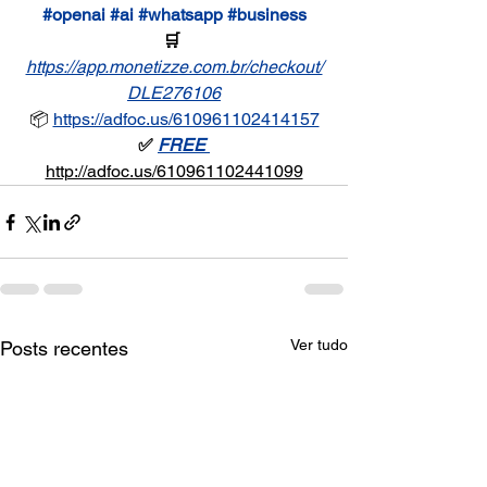
#openai
#ai
#whatsapp
#business
🛒 
https://app.monetizze.com.br/checkout/
DLE276106
📦 
https://adfoc.us/610961102414157
✅ 
FREE 
http://adfoc.us/610961102441099
Ver tudo
Posts recentes