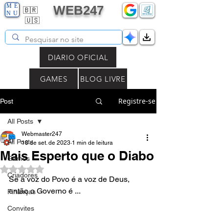
ME
WEB247
🇧🇷
NU
🇺🇸
DIARIO OFICIAL
GAMES
BLOG LIVRE
Registre-se
Post
All Posts
Webmaster247
All Posts
18 de set. de 2023
1 min de leitura
Mais Esperto que o Diabo
Games
Avaliado com NaN de 5 estrelas.
Criadores
Se a voz do Povo é a voz de Deus, 
então o Governo é ...
Finanças
Convites