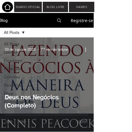
DIARIO OFICIAL
BLOG LIVRE
GAMES
Registre-se
Blog
All Posts
All Posts
20 de ago. de 2023
27 min de leitura
Games
Criadores
Finanças
Convites
Parceiros
Shop
Deus nos Negócios
Webmaster247
(Completo)