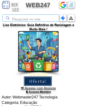
ME
WEB247
🇧🇷
NU
🇺🇸
Lixo Eletrônico: Guia Definitivo de Reciclagem e
Muito Mais !
Oferta!
📢
Acesso com Anúncio
🔒 Acesso Membro
Autor: Webmaster247 Tecnologia
Categoria: Educação