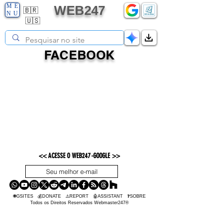
ME
WEB247
🇧🇷
NU
🇺🇸
FACEBOOK
<< ACESSE O WEB247-GOOGLE >>
OK
🌐GSITES
💰
DONATE
⚠️REPORT
🤖ASSISTANT
❓SOBRE
Todos os Direitos Reservados Webmaster247®️