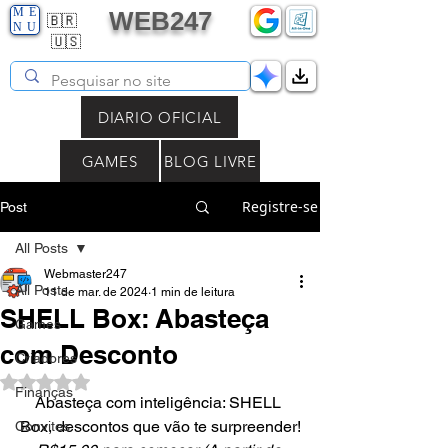
ME
WEB247
🇧🇷
NU
🇺🇸
DIARIO OFICIAL
GAMES
BLOG LIVRE
Registre-se
Post
All Posts
Webmaster247
All Posts
11 de mar. de 2024
1 min de leitura
SHELL Box: Abasteça
Games
com Desconto
Criadores
Avaliado com NaN de 5 estrelas.
Finanças
Abasteça com inteligência: SHELL 
Box, descontos que vão te surpreender!
Convites