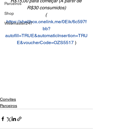
R$15,00 para começar (A partir de 
Parceiros
R$30 consumidos)
Shop
( 
https://shellbox.onelink.me/0Eik/6c597f
Webmaster247
bb?
autofill=TRUE&automaticInsertion=TRU
E&voucherCode=OZS5517
 )
Convites
Parceiros