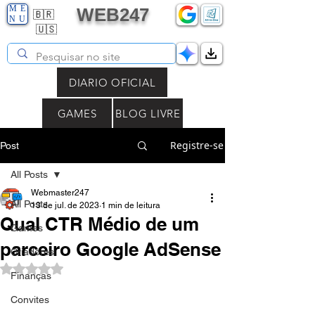
ME
WEB247
🇧🇷
NU
🇺🇸
DIARIO OFICIAL
GAMES
BLOG LIVRE
Registre-se
Post
All Posts
Webmaster247
All Posts
13 de jul. de 2023
1 min de leitura
Qual CTR Médio de um
Games
parceiro Google AdSense
Criadores
Avaliado com NaN de 5 estrelas.
Finanças
Convites