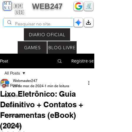
ME
WEB247
🇧🇷
NU
🇺🇸
DIARIO OFICIAL
GAMES
BLOG LIVRE
Registre-se
Post
All Posts
Webmaster247
All Posts
28 de mar. de 2024
1 min de leitura
Lixo Eletrônico: Guia
Games
Definitivo + Contatos +
Criadores
Ferramentas (eBook)
Finanças
(2024)
Convites