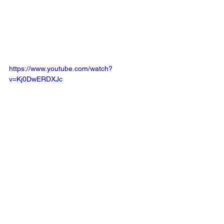
https://www.youtube.com/watch?
v=Kj0DwERDXJc
Webmaster247