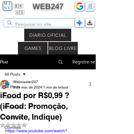
ME
WEB247
🇧🇷
NU
🇺🇸
DIARIO OFICIAL
GAMES
BLOG LIVRE
Registre-se
Post
All Posts
Webmaster247
All Posts
9 de mar. de 2024
1 min de leitura
iFood por R$0,99 ?
Games
(iFood: Promoção,
Criadores
Convite, Indique)
Finanças
Avaliado com NaN de 5 estrelas.
Convites
https://www.youtube.com/watch?