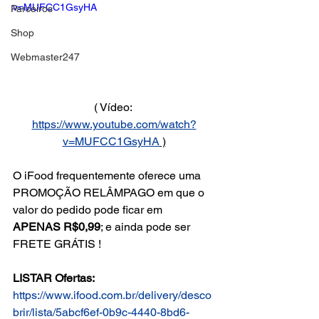
v=MUFCC1GsyHA
Parceiros
Shop
Webmaster247
( Vídeo: 
https://www.youtube.com/watch?
v=MUFCC1GsyHA
 )
O iFood frequentemente oferece uma 
PROMOÇÃO RELÂMPAGO em que o 
valor do pedido pode ficar em 
APENAS R$0,99
; e ainda pode ser 
FRETE GRÁTIS !
LISTAR Ofertas:
https://www.ifood.com.br/delivery/desco
brir/lista/5abcf6ef-0b9c-4440-8bd6-