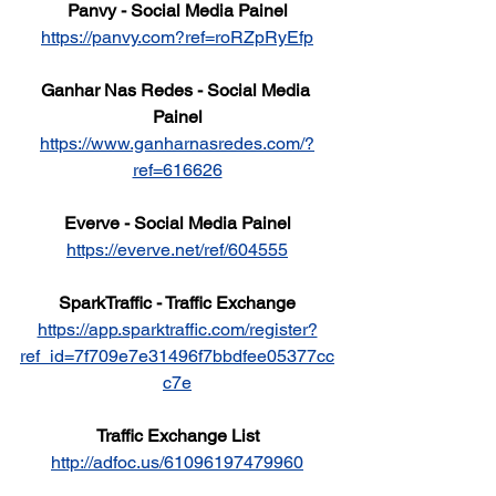
Panvy - Social Media Painel
https://panvy.com?ref=roRZpRyEfp
Ganhar Nas Redes - Social Media 
Painel
https://www.ganharnasredes.com/?
ref=616626
Everve - Social Media Painel
https://everve.net/ref/604555
SparkTraffic - Traffic Exchange
https://app.sparktraffic.com/register?
ref_id=7f709e7e31496f7bbdfee05377cc
c7e
Traffic Exchange List
http://adfoc.us/61096197479960