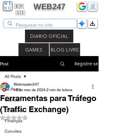
ME
WEB247
🇧🇷
NU
🇺🇸
DIARIO OFICIAL
GAMES
BLOG LIVRE
Registre-se
Post
All Posts
Webmaster247
All Posts
15 de mar. de 2024
2 min de leitura
Ferramentas para Tráfego
Games
(Traffic Exchange)
Criadores
Avaliado com NaN de 5 estrelas.
Finanças
Convites