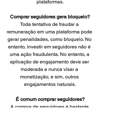
plataformas.
Comprar seguidores gera bloqueio?
Toda tentativa de fraudar a 
remuneração em uma plataforma pode 
gerar penalidades, como bloqueio. No 
entanto, investir em seguidores não é 
uma ação fraudulenta. No entanto, a 
aplicação de engajamento deve ser 
moderada e nunca visar a 
monetização, e sim, outros 
engajamentos naturais.
É comum comprar seguidores?
A compra de seguidores é bastante 
comum em perfis profissionalizados, 
afim de chamar atenção dos 
seguidores organicos. Afinal, você 
seguiria a página de um artista que 