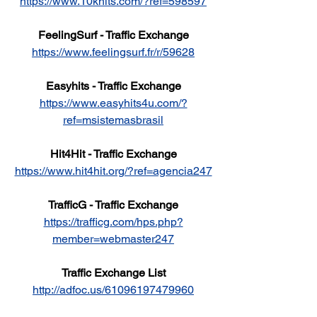
https://www.10khits.com/?ref=598597
FeelingSurf - Traffic Exchange
https://www.feelingsurf.fr/r/59628
Easyhits - Traffic Exchange
https://www.easyhits4u.com/?
ref=msistemasbrasil
Hit4Hit - Traffic Exchange
https://www.hit4hit.org/?ref=agencia247
TrafficG - Traffic Exchange
https://trafficg.com/hps.php?
member=webmaster247
Traffic Exchange List
http://adfoc.us/61096197479960