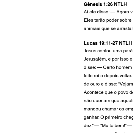
Gênesis 1:26 NTLH
Aí ele disse: — Agora 
Eles terão poder sobre
animais que se arrasta
Lucas 19:11-27 NTLH
Jesus contou uma parábo
Jerusalém, e por isso 
disse: — Certo homem d
feito rei e depois vol
de ouro e disse: “Veja
Acontece que o povo do
não queriam que aquele 
mandou chamar os empr
ganhar. O primeiro che
dez.” — “Muito bem!” —