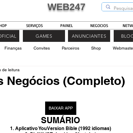
WEB247
HOP
SERVIÇOS
PAINEL
NEGOCIOS
NETW
OFICIAL
GAMES
ANUNCIANTES
BLOG
Finanças
Convites
Parceiros
Shop
Webmaste
 de leitura
s Negócios (Completo)
e 5 estrelas.
BAIXAR APP
SUMÁRIO
1. Aplicativo YouVersion Bible (1992 idiomas)