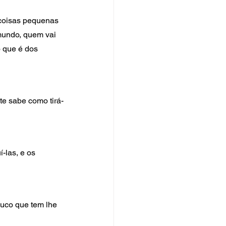
coisas pequenas 
mundo, quem vai 
 que é dos 
e sabe como tirá-
-las, e os 
uco que tem lhe 