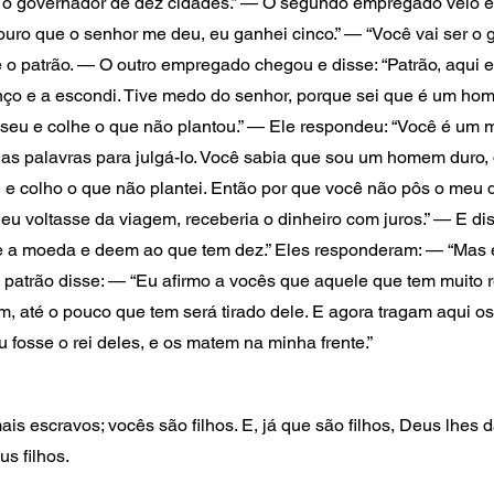
 o governador de dez cidades.” — O segundo empregado veio e d
ro que o senhor me deu, eu ganhei cinco.” — “Você vai ser o 
e o patrão. — O outro empregado chegou e disse: “Patrão, aqui 
ço e a escondi. Tive medo do senhor, porque sei que é um home
 seu e colhe o que não plantou.” — Ele respondeu: “Você é um
as palavras para julgá-lo. Você sabia que sou um homem duro, q
 e colho o que não plantei. Então por que você não pôs o meu d
u voltasse da viagem, receberia o dinheiro com juros.” — E di
le a moeda e deem ao que tem dez.” Eles responderam: — “Mas e
 patrão disse: — “Eu afirmo a vocês que aquele que tem muito 
, até o pouco que tem será tirado dele. E agora tragam aqui os
fosse o rei deles, e os matem na minha frente.”
s escravos; vocês são filhos. E, já que são filhos, Deus lhes d
us filhos.