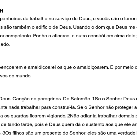
LH
nheiros de trabalho no serviço de Deus, e vocês são o terren
cês são também o edifício de Deus. Usando o dom que Deus me d
tor competente. Ponho o alicerce, e outro constrói em cima del
dado.
bençoarem e amaldiçoarei os que o amaldiçoarem. E por meio d
ovos do mundo.
Deus. Canção de peregrinos. De Salomão. 1Se o Senhor Deus 
ianta nada trabalhar para construí-la. Se o Senhor não proteger a
 deitando tarde, pois é Deus quem dá o sustento aos que ele 
 3Os filhos são um presente do Senhor; eles são uma verdadei