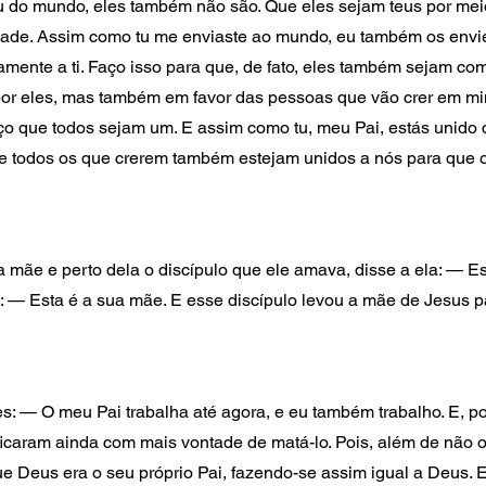
 do mundo, eles também não são. Que eles sejam teus por meio
ade. Assim como tu me enviaste ao mundo, eu também os enviei
mente a ti. Faço isso para que, de fato, eles também sejam com
r eles, mas também em favor das pessoas que vão crer em mi
 que todos sejam um. E assim como tu, meu Pai, estás unido 
ue todos os que crerem também estejam unidos a nós para que 
mãe e perto dela o discípulo que ele amava, disse a ela: — Este
: — Esta é a sua mãe. E esse discípulo levou a mãe de Jesus p
s: — O meu Pai trabalha até agora, e eu também trabalho. E, po
 ficaram ainda com mais vontade de matá-lo. Pois, além de não o
ue Deus era o seu próprio Pai, fazendo-se assim igual a Deus. 