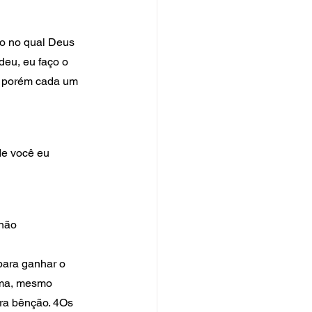
o no qual Deus 
eu, eu faço o 
e; porém cada um 
e você eu 
não 
 
ama, mesmo 
ra bênção. 4Os 