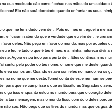
m na sua mocidade são como flechas nas mãos de um soldado. 
lechas! Ele não será derrotado quando enfrentar os seus inimig
 o que me tens dado vem de ti. Pois eu lhes entreguei a mens
am, e ficaram sabendo que é verdade que eu vim de ti, e creram
 favor deles. Não peço em favor do mundo, mas por aqueles qu
meu é teu, e tudo o que é teu é meu; e a minha natureza divina s
este. Agora estou indo para perto de ti. Eles continuam no mu
ai santo, pelo poder do teu nome, o nome que me deste, guard
tu e eu somos um. Quando estava com eles no mundo, eu os gu
esmo nome que me deste. Tomei conta deles; e nenhum se perd
rder para que se cumprisse o que as Escrituras Sagradas dizem.
Mas digo isso enquanto estou no mundo para que o coração deles
 dei a tua mensagem, mas o mundo ficou com ódio deles porque
 não sou. Não peço que os tires do mundo, mas que os guarde