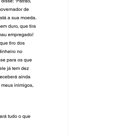
isse: “Patrão, 
governador de 
está a sua moeda. 
m duro, que tira 
 mau empregado! 
ue tiro dos 
inheiro no 
sse para os que 
le já tem dez 
receberá ainda 
 meus inimigos, 
ará tudo o que 