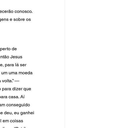
ecerão conosco. 
gens e sobre os 
perto de 
Então Jesus 
, para lá ser 
ada um uma moeda 
volta.” — 
 para dizer que 
ara casa. Aí 
iam conseguido 
e deu, eu ganhei 
l em coisas 