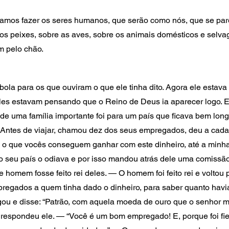
vamos fazer os seres humanos, que serão como nós, que se par
 os peixes, sobre as aves, sobre os animais domésticos e selva
m pelo chão.
la para os que ouviram o que ele tinha dito. Agora ele estava 
eles estavam pensando que o Reino de Deus ia aparecer logo. 
e uma família importante foi para um país que ficava bem longe
tar. Antes de viajar, chamou dez dos seus empregados, deu a c
m o que vocês conseguem ganhar com este dinheiro, até a minha 
 seu país o odiava e por isso mandou atrás dele uma comissão
homem fosse feito rei deles. — O homem foi feito rei e voltou p
egados a quem tinha dado o dinheiro, para saber quanto hav
gou e disse: “Patrão, com aquela moeda de ouro que o senhor m
 respondeu ele. — “Você é um bom empregado! E, porque foi fie