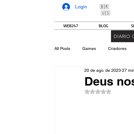
Login
🇧🇷
🇺🇸
WEB247
BLOG
S
DIARIO 
All Posts
Games
Criadores
20 de ago. de 2023
27 min
Deus no
Avaliado com NaN d