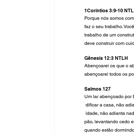
1Coríntios 3:9-10 NT
Porque nós somos compa
faz o seu trabalho. Vo
trabalho de um constru
deve construir com cui
Gênesis 12:3 NTLH
Abençoarei os que o a
abençoarei todos os p
Salmos 127
Um lar abençoado por 
 dificar a casa, não ad
 idade, não adianta nada os guardas ficarem vigiando. 2Não adianta trabalhar demais para ganhar o 
pão, levantando cedo e
quando estão dormindo.