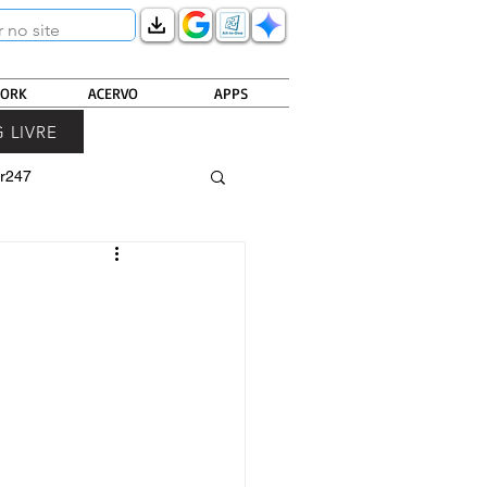
ORK
ACERVO
APPS
 LIVRE
r247