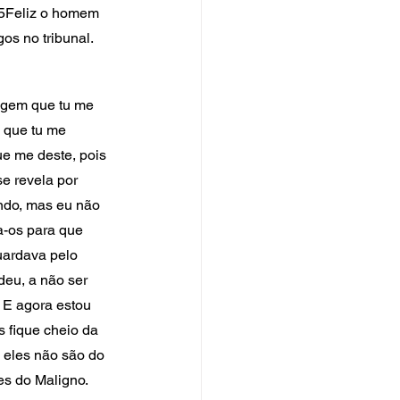
5Feliz o homem 
os no tribunal.
agem que tu me 
 que tu me 
e me deste, pois 
e revela por 
ndo, mas eu não 
a-os para que 
ardava pelo 
eu, a não ser 
 E agora estou 
 fique cheio da 
 eles não são do 
s do Maligno. 