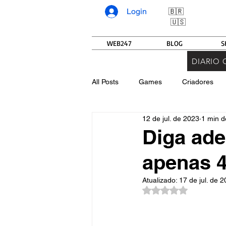
Login
🇧🇷
🇺🇸
WEB247
BLOG
S
DIARIO 
All Posts
Games
Criadores
12 de jul. de 2023
1 min de
Diga ade
apenas 4
Atualizado:
17 de jul. de 
Avaliado com NaN d