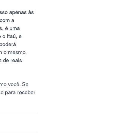
esso apenas às 
 com a 
s, é uma 
o Itaú, e 
poderá 
em o mesmo, 
 de reais 
mo você. Se 
se para receber 