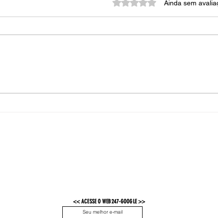
Avaliado com 0 de 5 estrel
Ainda sem avalia
Mais Esperto que o Diabo
10 D
Yout
<< ACESSE O WEB247-GOOGLE >>
OK