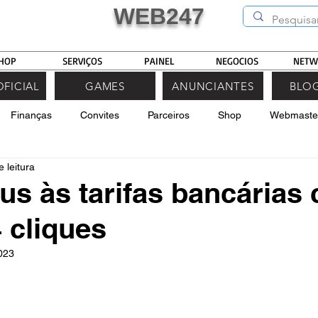
WEB247
HOP
SERVIÇOS
PAINEL
NEGOCIOS
NETW
OFICIAL
GAMES
ANUNCIANTES
BLOG
Finanças
Convites
Parceiros
Shop
Webmaste
 leitura
us às tarifas bancárias
 cliques
2023
e 5 estrelas.