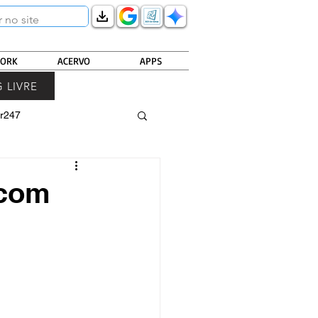
ORK
ACERVO
APPS
 LIVRE
r247
 com