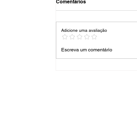
Comentários
Adicione uma avaliação
Criptoativos: Principais
Escreva um comentário
Soluções