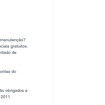
e manutenção? 
ais gratuitos. 
itado de 
contas do 
ão obrigados a 
 2011.