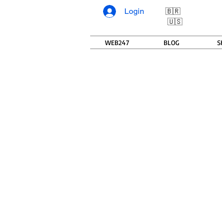
Login
🇧🇷
🇺🇸
WEB247
BLOG
S